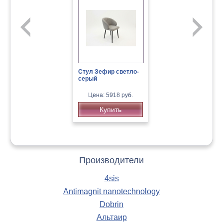
Стул Зефир светло-
серый
Канапе эконом
«Еврокомфорт 7»
Цена: 5918 руб.
Кресло детское Бюрократ CH-
Купить
Цена: 16500 руб.
299/G/15-48
Купить
Производители
4sis
Antimagnit nanotechnology
Dobrin
Альтаир