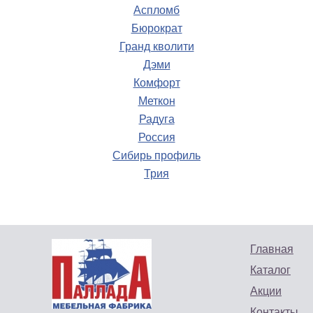
Аспломб
Бюрократ
Гранд кволити
Дэми
Диван «Арта 7» (Тахта)
Комфорт
Стул Челси АГ серый
Меткон
Кресло-кровать
Радуга
Паллада
Цена: 5318 руб.
Россия
Купить
Цена: 12500 руб.
Сибирь профиль
Купить
Трия
Главная
Каталог
Акции
Контакты