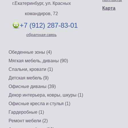
г.Екатеринбург, ул. Красных
Карта
командиров, 72
+7 (912) 287-83-01
«Ника» недорогие
обратная связь
диваны
Диван для кухни
«Еврокомфорт» со
Цена: 24900 руб.
спальным местом
Обеденные зоны (4)
Купить
Цена: 16500 руб.
Мягкая мебель, диваны (90)
Купить
Спальни, кровати (1)
Детская мебель (9)
Офисные диваны (39)
Декор интерьера, ковры, шкуры (1)
Офисные кресла и стулья (1)
Гардеробные (1)
Ремонт мебели (2)