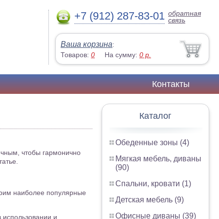
обратная
+7 (912) 287-83-01
связь
Ваша корзина
:
Товаров:
0
На сумму:
0
р.
Контакты
Каталог
Обеденные зоны (4)
ичным, чтобы гармонично
Мягкая мебель, диваны
татье.
(90)
Спальни, кровати (1)
отрим наиболее популярные
Детская мебель (9)
Офисные диваны (39)
в использовании и