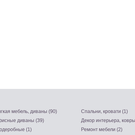
гкая мебель, диваны (90)
Спальни, кровати (1)
исные диваны (39)
Декор интерьера, ковры
рдеробные (1)
Ремонт мебели (2)