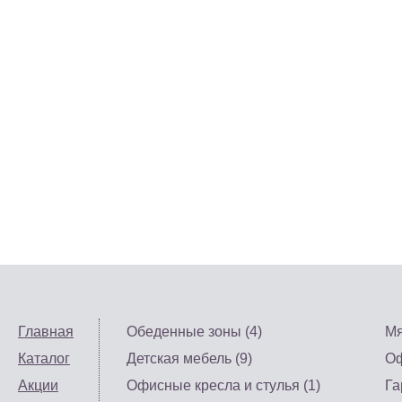
Главная
Обеденные зоны (4)
Мя
Каталог
Детская мебель (9)
Оф
Акции
Офисные кресла и стулья (1)
Га