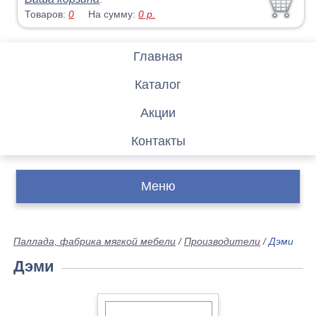
Товаров:
0
На сумму:
0
р.
Главная
Каталог
Акции
Контакты
Меню
Паллада, фабрика мягкой мебели
/
Производители
/
Дэми
Дэми